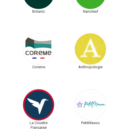
Botanic
Nanoleaf
Coreme
Anthropologie
La Couette
PetitMaxou
Française