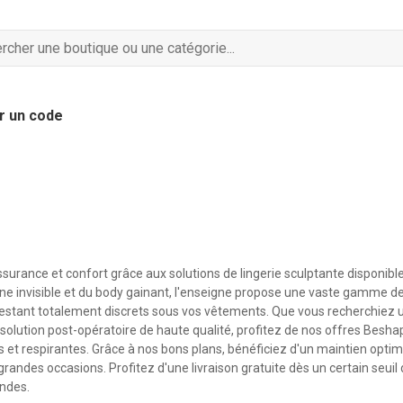
r un code
surance et confort grâce aux solutions de lingerie sculptante disponibl
ine invisible et du body gainant, l'enseigne propose une vaste gamme d
restant totalement discrets sous vos vêtements. Que vous recherchiez 
 solution post-opératoire de haute qualité, profitez de nos offres Besh
s et respirantes. Grâce à nos bons plans, bénéficiez d'un maintien opti
randes occasions. Profitez d'une livraison gratuite dès un certain seuil 
ndes.