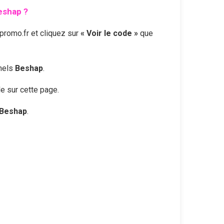
eshap
?
romo.fr et cliquez sur
« Voir le code »
que
nnels
Beshap
.
le sur cette page.
Beshap
.