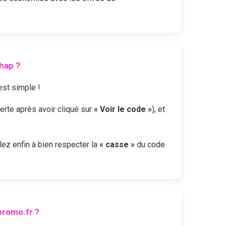
hap
?
 est simple !
verte après avoir cliqué sur
« Voir le code »
), et
llez enfin à bien respecter la
« casse »
du code
romo.fr ?