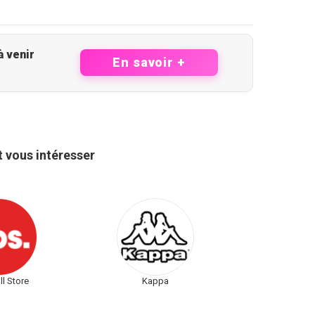
ôté des opportunités à venir
En savoir +
 vous intéresser
l Store
Kappa