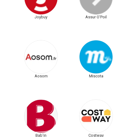
Joybuy
Assur O'Poil
Aosom
Miscota
Bab'in
Costway