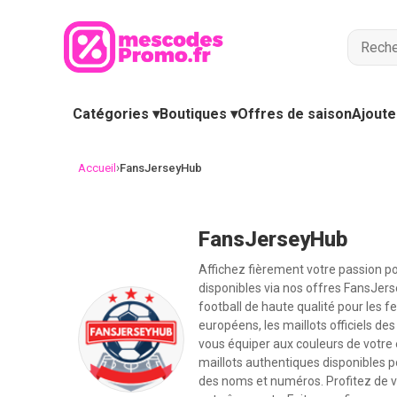
Catégories ▾
Boutiques ▾
Offres de saison
Ajoute
›
Accueil
FansJerseyHub
FansJerseyHub
Affichez fièrement votre passion po
disponibles via nos offres FansJers
football de haute qualité pour les 
européens, les maillots officiels de
vous équiper aux couleurs de votr
maillots authentiques disponibles 
des noms et numéros. Profitez de vê