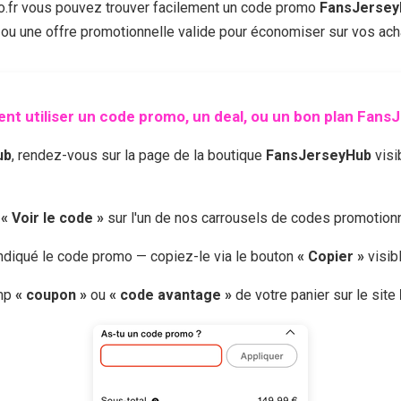
fr vous pouvez trouver facilement un code promo
FansJersey
 ou une offre promotionnelle valide pour économiser sur vos acha
t utiliser un code promo, un deal, ou un bon plan
FansJ
ub
, rendez-vous sur la page de la boutique
FansJerseyHub
visi
r
« Voir le code »
sur l'un de nos carrousels de codes promotio
 indiqué le code promo — copiez-le via le bouton
« Copier »
visib
amp
« coupon »
ou
« code avantage »
de votre panier sur le site