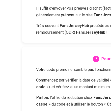
Il suffit d'envoyer vos preuves d'achat (fa
généralement présent sur le site
FansJer
Très souvent
FansJerseyHub
procède au r
remboursement (ODR)
FansJerseyHub
!
Pour
Votre code promo ne semble pas fonctionne
Commencez par vérifier la date de validit
code »
), et vérifiez si un montant minimum
Parfois l'offre de réduction chez
FansJer
casse »
du code et à utiliser le bouton
« C