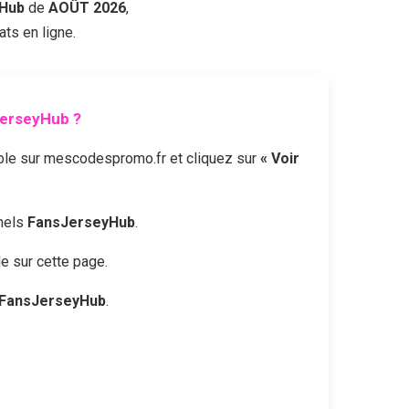
Hub
de
AOÛT 2026
,
ts en ligne.
erseyHub
?
ble sur mescodespromo.fr et cliquez sur
« Voir
nnels
FansJerseyHub
.
le sur cette page.
FansJerseyHub
.