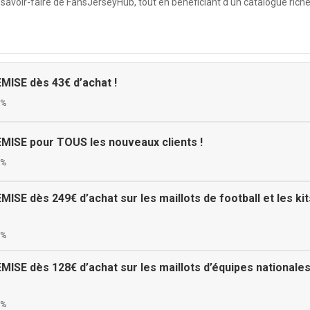
savoir-faire de FansJerseyHub, tout en bénéficiant d'un catalogue riche
ISE dès 43€ d’achat !
0%
MISE pour TOUS les nouveaux clients !
0%
SE dès 249€ d’achat sur les maillots de football et les kit
0%
SE dès 128€ d’achat sur les maillots d’équipes nationales
0%