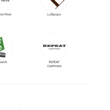
m Privé
Lollipops
nwich
REPEAT
Cashmere