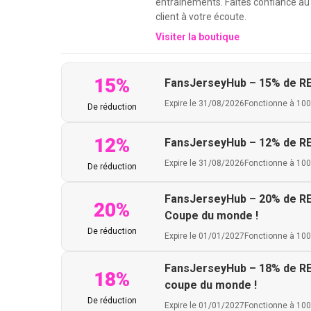
entraînements. Faites confiance au 
client à votre écoute.
Visiter la boutique
15%
FansJerseyHub – 15% de REM
Expire le 31/08/2026
Fonctionne à 10
De réduction
12%
FansJerseyHub – 12% de RE
Expire le 31/08/2026
Fonctionne à 10
De réduction
FansJerseyHub – 20% de REMI
20%
Coupe du monde !
De réduction
Expire le 01/01/2027
Fonctionne à 10
FansJerseyHub – 18% de REMI
18%
coupe du monde !
De réduction
Expire le 01/01/2027
Fonctionne à 10