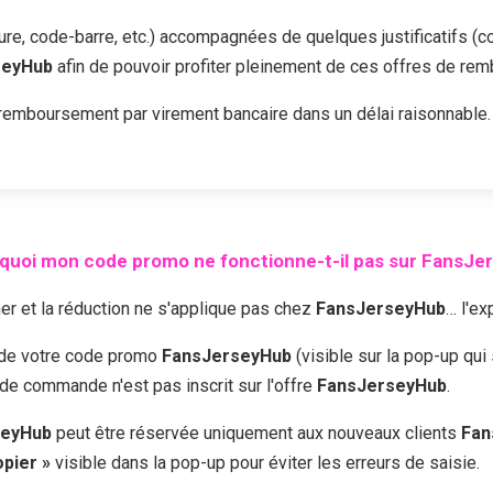
cture, code-barre, etc.) accompagnées de quelques justificatifs (c
seyHub
afin de pouvoir profiter pleinement de ces offres de re
emboursement par virement bancaire dans un délai raisonnable.
quoi mon code promo ne fonctionne-t-il pas sur
FansJe
r et la réduction ne s'applique pas chez
FansJerseyHub
… l'ex
é de votre code promo
FansJerseyHub
(visible sur la pop-up qui
 de commande n'est pas inscrit sur l'offre
FansJerseyHub
.
seyHub
peut être réservée uniquement aux nouveaux clients
Fan
opier »
visible dans la pop-up pour éviter les erreurs de saisie.