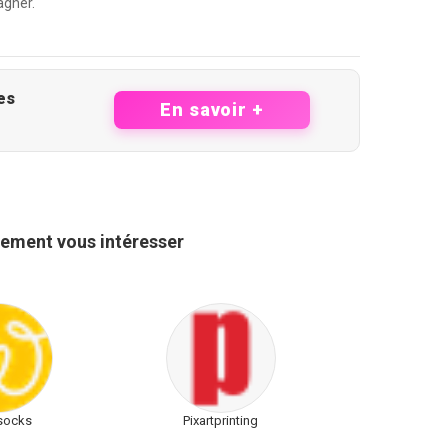
agner.
es
En savoir +
ement vous intéresser
socks
Pixartprinting