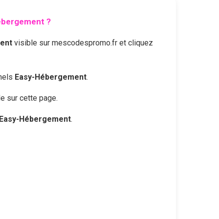
ébergement
?
ent
visible sur mescodespromo.fr et cliquez
nnels
Easy-Hébergement
.
le sur cette page.
Easy-Hébergement
.