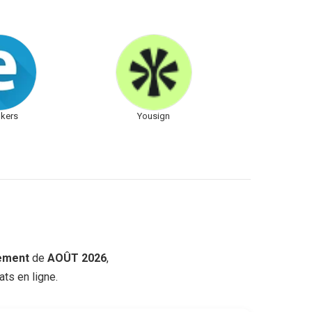
kers
Yousign
ement
de
AOÛT 2026
,
ts en ligne.