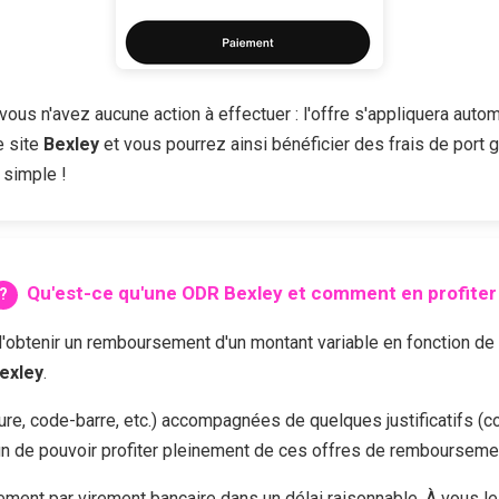
vous n'avez aucune action à effectuer : l'offre s'appliquera autom
e site
Bexley
et vous pourrez ainsi bénéficier des frais de port g
 simple !
Qu'est-ce qu'une ODR
Bexley
et comment en profiter
enir un remboursement d'un montant variable en fonction de l'of
exley
.
cture, code-barre, etc.) accompagnées de quelques justificatifs (c
in de pouvoir profiter pleinement de ces offres de rembourseme
ent par virement bancaire dans un délai raisonnable. À vous l