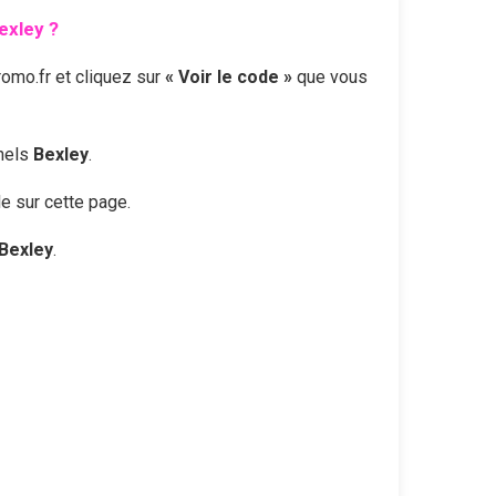
exley
?
omo.fr et cliquez sur
« Voir le code »
que vous
nnels
Bexley
.
le sur cette page.
Bexley
.