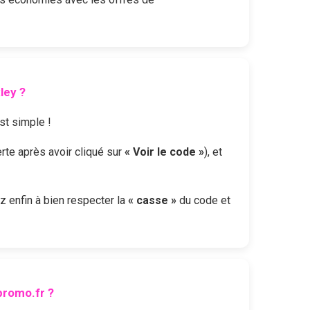
ley
?
est simple !
erte après avoir cliqué sur
« Voir le code »
), et
ez enfin à bien respecter la
« casse »
du code et
romo.fr ?