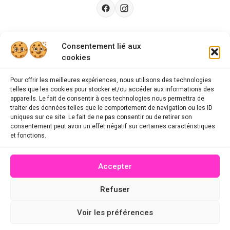
Besoin d’aide ?
Consentement lié aux
cookies
Guides d'achat
CGU
Pour offrir les meilleures expériences, nous utilisons des technologies
telles que les cookies pour stocker et/ou accéder aux informations des
FAQ
appareils. Le fait de consentir à ces technologies nous permettra de
traiter des données telles que le comportement de navigation ou les ID
Mentions légales
uniques sur ce site. Le fait de ne pas consentir ou de retirer son
consentement peut avoir un effet négatif sur certaines caractéristiques
Politique de confidentialité
et fonctions.
A propos des cookies
Accepter
Contact
Refuser
© 2026 mescodespromo.fr - Tous droits réservés
Voir les préférences
Site conçu par