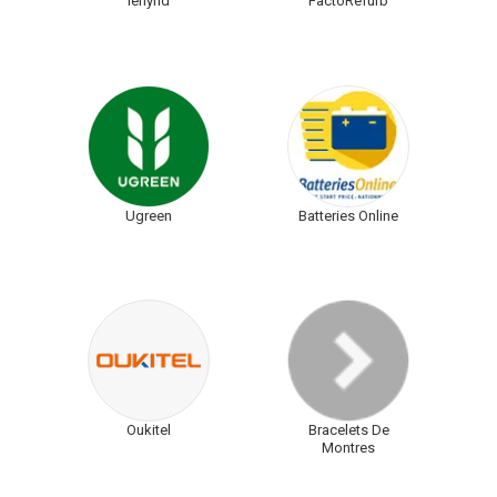
Ienyrid
FactoRefurb
Ugreen
Batteries Online
Oukitel
Bracelets De
Montres