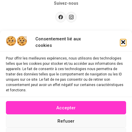
Suivez-nous
Besoin d’aide ?
Consentement lié aux
cookies
Guides d'achat
CGU
Pour offrir les meilleures expériences, nous utilisons des technologies
telles que les cookies pour stocker et/ou accéder aux informations des
FAQ
appareils. Le fait de consentir à ces technologies nous permettra de
traiter des données telles que le comportement de navigation ou les ID
Mentions légales
uniques sur ce site. Le fait de ne pas consentir ou de retirer son
consentement peut avoir un effet négatif sur certaines caractéristiques
Politique de confidentialité
et fonctions.
A propos des cookies
Accepter
Contact
Refuser
© 2026 mescodespromo.fr - Tous droits réservés