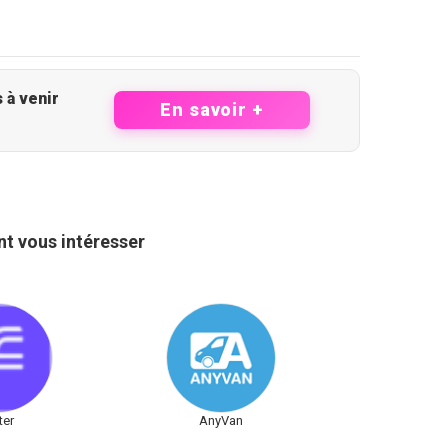
as à côté des opportunités à venir
En savoir +
t vous intéresser
ter
AnyVan