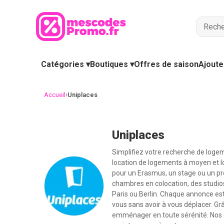
Catégories ▾
Boutiques ▾
Offres de saison
Ajoute
›
Accueil
Uniplaces
Uniplaces
Simplifiez votre recherche de loge
location de logements à moyen et lo
pour un Erasmus, un stage ou un pre
chambres en colocation, des studi
Paris ou Berlin. Chaque annonce est
vous sans avoir à vous déplacer. Grâ
emménager en toute sérénité. Nos of