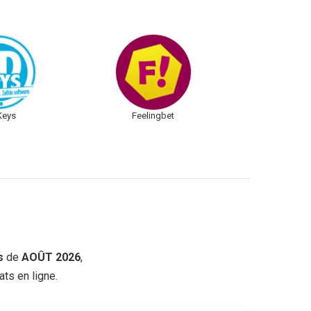
Keys
Feelingbet
s
de
AOÛT 2026
,
ts en ligne.