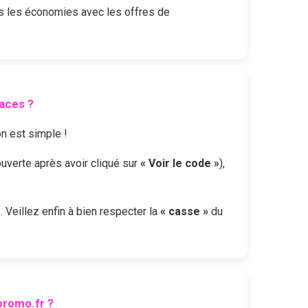
s les économies avec les offres de
laces
?
on est simple !
ouverte après avoir cliqué sur
« Voir le code »
),
s
. Veillez enfin à bien respecter la
« casse »
du
romo.fr ?