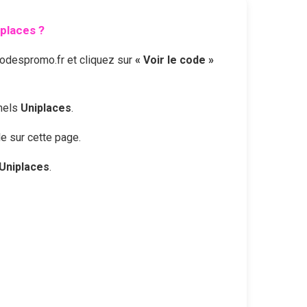
iplaces
?
odespromo.fr et cliquez sur
« Voir le code »
nnels
Uniplaces
.
le sur cette page.
Uniplaces
.