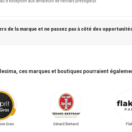
deau d'exception aux amateurs de nectars prestigieux.
Millesima - Explorez l'univers de la marque et ne passez p
llesima, ces marques et boutiques pourraient égalemen
Foie Gras
Gérard Bertand
Fla