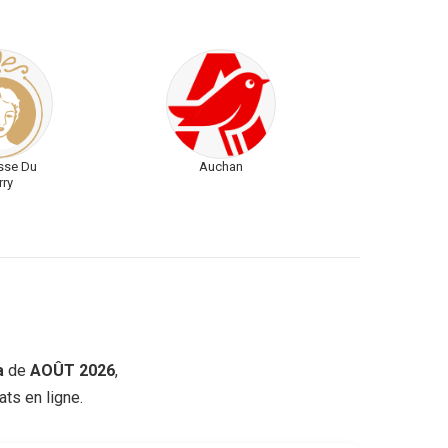
sse Du
Auchan
rry
a
de
AOÛT 2026
,
ts en ligne.