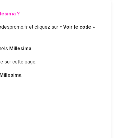
llesima
?
odespromo.fr et cliquez sur
« Voir le code »
nnels
Millesima
.
le sur cette page.
Millesima
.