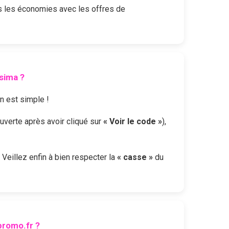
s les économies avec les offres de
esima
?
on est simple !
ouverte après avoir cliqué sur
« Voir le code »
),
. Veillez enfin à bien respecter la
« casse »
du
romo.fr ?