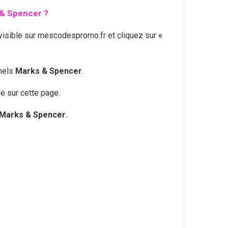
& Spencer
?
visible sur mescodespromo.fr et cliquez sur
«
nnels
Marks & Spencer
.
le sur cette page.
Marks & Spencer
.