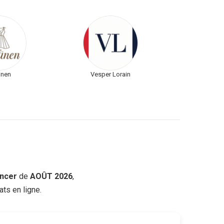
linen
Vesper Lorain
ncer
de
AOÛT 2026
,
ts en ligne.