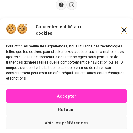
Besoin d’aide ?
Consentement lié aux
cookies
Guides d'achat
CGU
Pour offrir les meilleures expériences, nous utilisons des technologies
telles que les cookies pour stocker et/ou accéder aux informations des
FAQ
appareils. Le fait de consentir à ces technologies nous permettra de
traiter des données telles que le comportement de navigation ou les ID
Mentions légales
uniques sur ce site. Le fait de ne pas consentir ou de retirer son
consentement peut avoir un effet négatif sur certaines caractéristiques
Politique de confidentialité
et fonctions.
A propos des cookies
Accepter
Contact
Refuser
© 2026 mescodespromo.fr - Tous droits réservés
Voir les préférences
Site conçu par