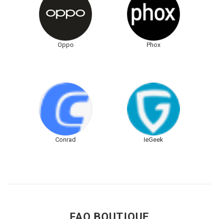
Oppo
Phox
Conrad
IeGeek
FAQ BOUTIQUE