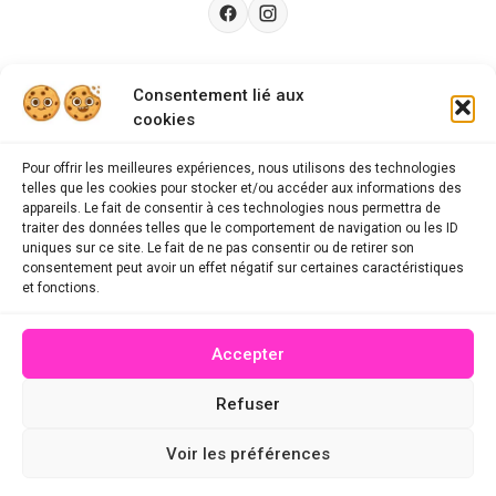
Besoin d’aide ?
Consentement lié aux
cookies
Guides d'achat
CGU
Pour offrir les meilleures expériences, nous utilisons des technologies
telles que les cookies pour stocker et/ou accéder aux informations des
FAQ
appareils. Le fait de consentir à ces technologies nous permettra de
traiter des données telles que le comportement de navigation ou les ID
Mentions légales
uniques sur ce site. Le fait de ne pas consentir ou de retirer son
consentement peut avoir un effet négatif sur certaines caractéristiques
Politique de confidentialité
et fonctions.
A propos des cookies
Accepter
Contact
Refuser
© 2026 mescodespromo.fr - Tous droits réservés
Voir les préférences
Site conçu par