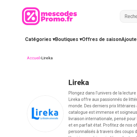
Catégories ▾
Boutiques ▾
Offres de saison
Ajoute
›
Accueil
Lireka
Lireka
Plongez dans l'univers de la lecture
Lireka offre aux passionnés de littér
monde. Des derniers prix littéraires
catalogue est immense et soigneusem
livraison internationale, pensé pou
et en parfait état. Profitez de nos 
personnalisés à travers des coups d