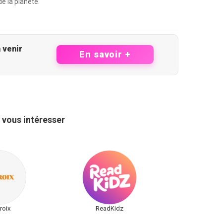
e la planète.
 des opportunités à venir
En savoir +
 vous intéresser
roix
ReadKidz