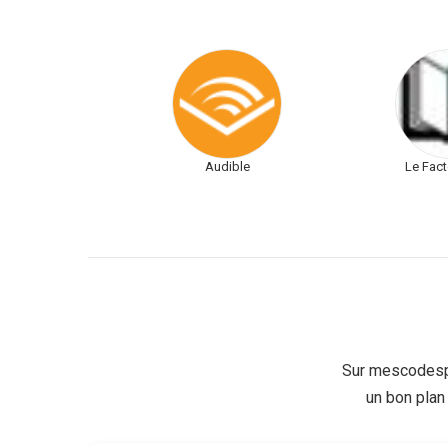
Audible
Le Fact
Sur mescodesp
un bon plan