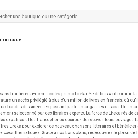
r un code
 sans frontières avec nos codes promo Lireka. Se définissant comme la li
ature un accès privilégié à plus d'un million de livres en français, où qu'i
 aux bandes dessinées, en passant par les mangas, les essais et les manu
ent sélectionné par des libraires experts. La force de Lireka réside d
r les expatriés et les francophones désireux de recevoir leurs ouvrages 
offres Lireka pour explorer de nouveaux horizons littéraires et bénéficier
e cœur thématiques. Grâce à nos bons plans, redécouvrez le plaisir de 