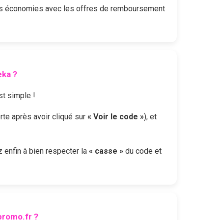
les économies avec les offres de remboursement
eka
?
st simple !
erte après avoir cliqué sur
« Voir le code »
), et
ez enfin à bien respecter la
« casse »
du code et
romo.fr ?