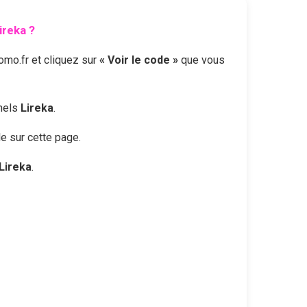
ireka
?
mo.fr et cliquez sur
« Voir le code »
que vous
nnels
Lireka
.
le sur cette page.
Lireka
.