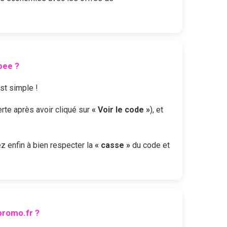
pee
?
est simple !
erte après avoir cliqué sur
« Voir le code »
), et
lez enfin à bien respecter la
« casse »
du code et
romo.fr ?