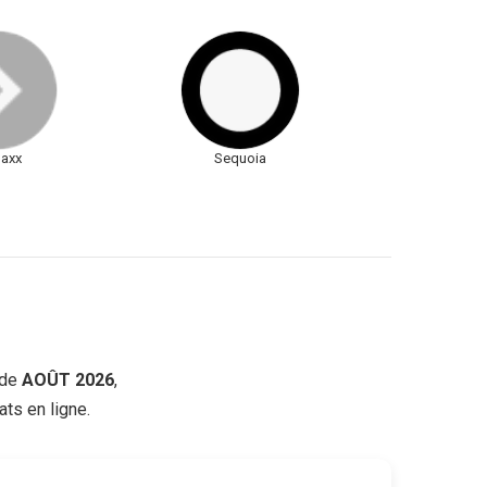
axx
Sequoia
de
AOÛT 2026
,
ts en ligne.