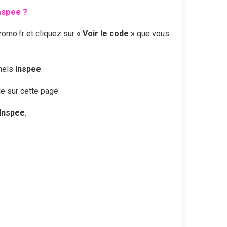
nspee
?
omo.fr et cliquez sur
« Voir le code »
que vous
nnels
Inspee
.
le sur cette page.
Inspee
.