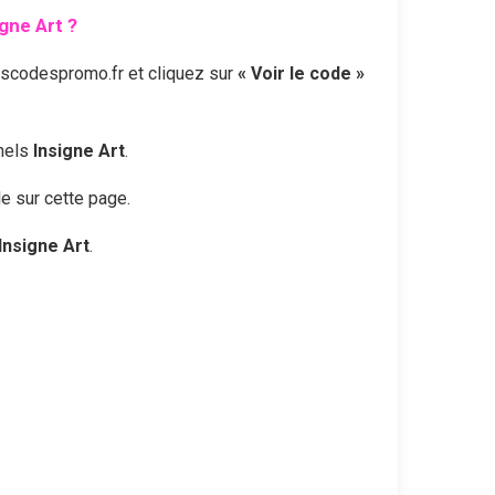
igne Art
?
escodespromo.fr et cliquez sur
« Voir le code »
nnels
Insigne Art
.
le sur cette page.
Insigne Art
.