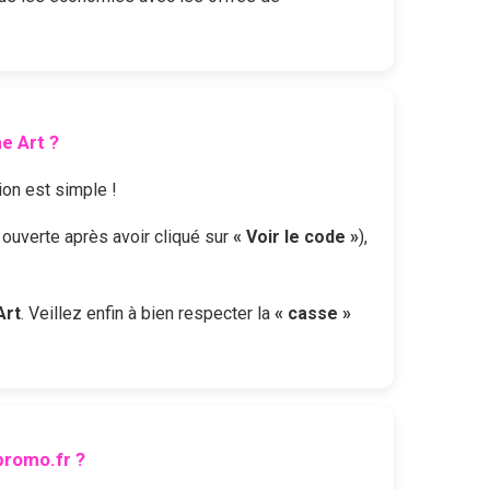
ne Art
?
tion est simple !
t ouverte après avoir cliqué sur
« Voir le code »
),
Art
. Veillez enfin à bien respecter la
« casse »
romo.fr ?