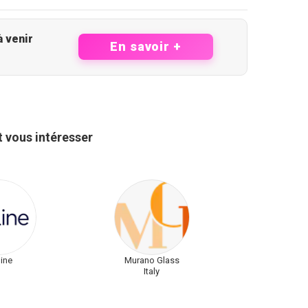
té des opportunités à venir
En savoir +
 vous intéresser
line
Murano Glass
Italy