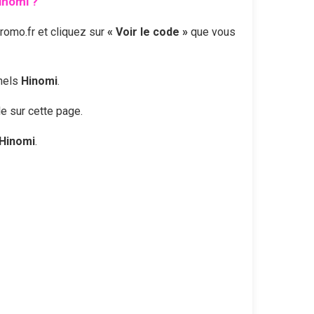
inomi
?
omo.fr et cliquez sur
« Voir le code »
que vous
nnels
Hinomi
.
le sur cette page.
Hinomi
.