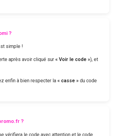
omi
?
est simple !
erte après avoir cliqué sur
« Voir le code »
), et
lez enfin à bien respecter la
« casse »
du code
romo.fr ?
vérifiera le code avec attention et le code