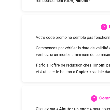
remboursement (ODR)
Hinomi
!
Votre code promo ne semble pas fonctionne
Commencez par vérifier la date de validit
vérifiez si un montant minimum de commande
Parfois l'offre de réduction chez
Hinomi
pe
et à utiliser le bouton
« Copier »
visible dan
Comm
Cliquez sur
« Ajouter un code »
pour soume