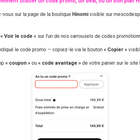
mment utiliser un code promo, un deal, ou un bon plan
H
z-vous sur la page de la boutique
Hinomi
visible sur mescodespr
r
« Voir le code »
sur l'un de nos carrousels de codes promotio
 indiqué le code promo — copiez-le via le bouton
« Copier »
visib
amp
« coupon »
ou
« code avantage »
de votre panier sur le site