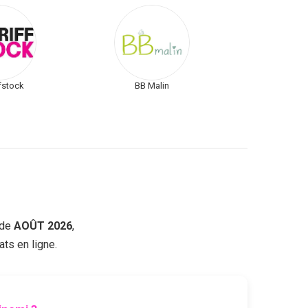
fstock
BB Malin
de
AOÛT 2026
,
ts en ligne.