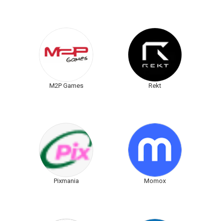
M2P Games
Rekt
Pixmania
Momox