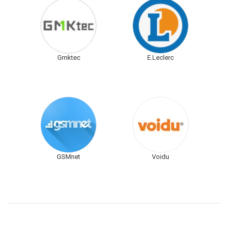
Gmktec
E.Leclerc
GSMnet
Voidu