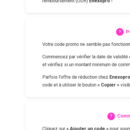
remboursement (ODR)
Enexopro
!
P
Votre code promo ne semble pas fonctionne
Commencez par vérifier la date de validit
et vérifiez si un montant minimum de comma
Parfois l'offre de réduction chez
Enexopr
code et à utiliser le bouton
« Copier »
visib
Comm
Cliquez sur
« Ajouter un code »
pour soume