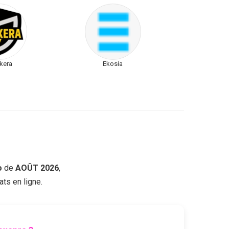
kera
Ekosia
o
de
AOÛT 2026
,
ts en ligne.