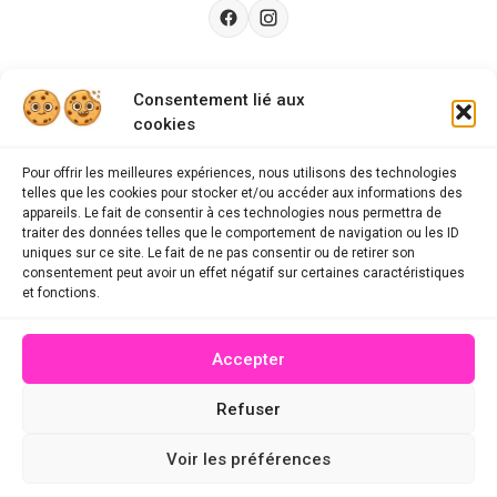
Besoin d’aide ?
Consentement lié aux
cookies
Guides d'achat
CGU
Pour offrir les meilleures expériences, nous utilisons des technologies
telles que les cookies pour stocker et/ou accéder aux informations des
FAQ
appareils. Le fait de consentir à ces technologies nous permettra de
traiter des données telles que le comportement de navigation ou les ID
Mentions légales
uniques sur ce site. Le fait de ne pas consentir ou de retirer son
consentement peut avoir un effet négatif sur certaines caractéristiques
Politique de confidentialité
et fonctions.
A propos des cookies
Accepter
Contact
Refuser
© 2026 mescodespromo.fr - Tous droits réservés
Voir les préférences
Site conçu par