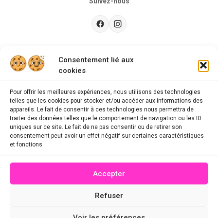
Suivez-nous
Besoin d’aide ?
Consentement lié aux
cookies
Guides d'achat
CGU
Pour offrir les meilleures expériences, nous utilisons des technologies
telles que les cookies pour stocker et/ou accéder aux informations des
FAQ
appareils. Le fait de consentir à ces technologies nous permettra de
traiter des données telles que le comportement de navigation ou les ID
Mentions légales
uniques sur ce site. Le fait de ne pas consentir ou de retirer son
consentement peut avoir un effet négatif sur certaines caractéristiques
Politique de confidentialité
et fonctions.
A propos des cookies
Accepter
Contact
Refuser
© 2026 mescodespromo.fr - Tous droits réservés
Voir les préférences