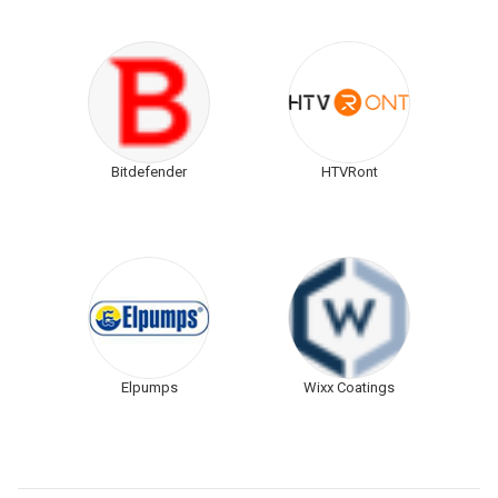
Bitdefender
HTVRont
Elpumps
Wixx Coatings