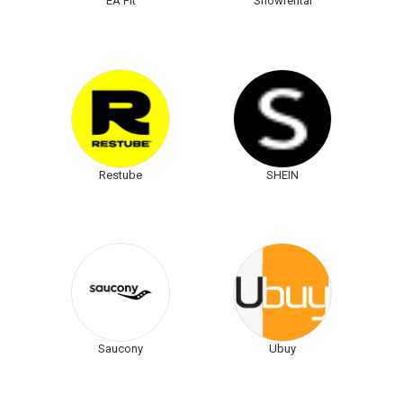
EA Fit
Snowrental
Restube
SHEIN
Saucony
Ubuy