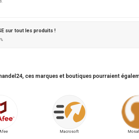
s.
 sur tout les produits !
0%
zhandel24, ces marques et boutiques pourraient égalem
Afee
Macrosoft
Mosal