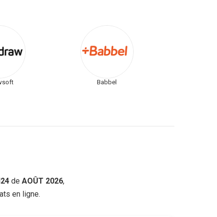
wsoft
Babbel
l24
de
AOÛT 2026
,
ts en ligne.