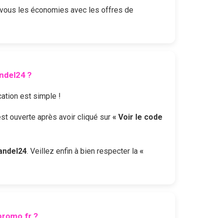
 vous les économies avec les offres de
andel24
?
cation est simple !
est ouverte après avoir cliqué sur
« Voir le code
handel24
. Veillez enfin à bien respecter la
«
romo.fr ?