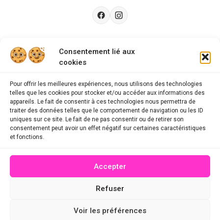
Besoin d’aide ?
Consentement lié aux
cookies
Guides d'achat
CGU
Pour offrir les meilleures expériences, nous utilisons des technologies
telles que les cookies pour stocker et/ou accéder aux informations des
FAQ
appareils. Le fait de consentir à ces technologies nous permettra de
traiter des données telles que le comportement de navigation ou les ID
Mentions légales
uniques sur ce site. Le fait de ne pas consentir ou de retirer son
consentement peut avoir un effet négatif sur certaines caractéristiques
Politique de confidentialité
et fonctions.
A propos des cookies
Accepter
Contact
Refuser
© 2026 mescodespromo.fr - Tous droits réservés
Voir les préférences
Site conçu par