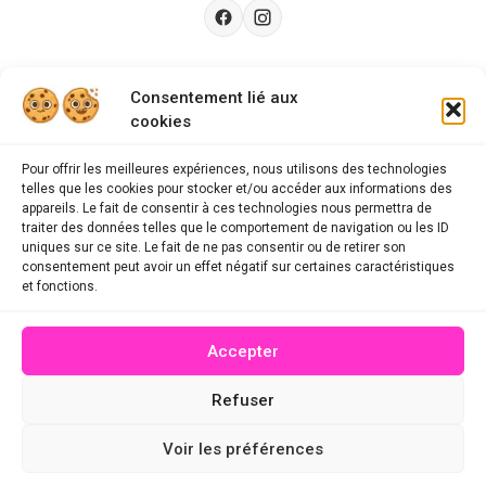
Besoin d’aide ?
Consentement lié aux
cookies
Guides d'achat
CGU
Pour offrir les meilleures expériences, nous utilisons des technologies
telles que les cookies pour stocker et/ou accéder aux informations des
FAQ
appareils. Le fait de consentir à ces technologies nous permettra de
traiter des données telles que le comportement de navigation ou les ID
Mentions légales
uniques sur ce site. Le fait de ne pas consentir ou de retirer son
consentement peut avoir un effet négatif sur certaines caractéristiques
Politique de confidentialité
et fonctions.
A propos des cookies
Accepter
Contact
Refuser
© 2026 mescodespromo.fr - Tous droits réservés
Voir les préférences
Site conçu par