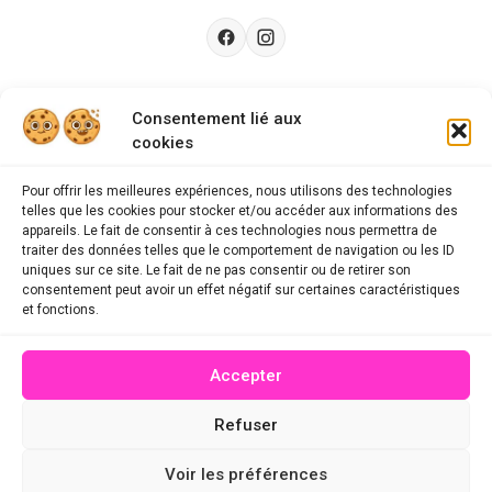
Besoin d’aide ?
Consentement lié aux
cookies
Guides d'achat
CGU
Pour offrir les meilleures expériences, nous utilisons des technologies
telles que les cookies pour stocker et/ou accéder aux informations des
FAQ
appareils. Le fait de consentir à ces technologies nous permettra de
traiter des données telles que le comportement de navigation ou les ID
Mentions légales
uniques sur ce site. Le fait de ne pas consentir ou de retirer son
consentement peut avoir un effet négatif sur certaines caractéristiques
Politique de confidentialité
et fonctions.
A propos des cookies
Accepter
Contact
Refuser
© 2026 mescodespromo.fr - Tous droits réservés
Voir les préférences
Site conçu par