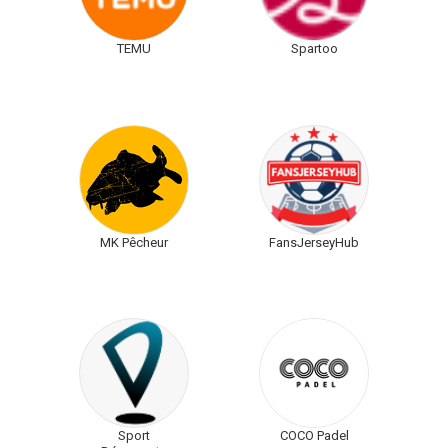
TEMU
Spartoo
MK Pêcheur
FansJerseyHub
Sport
COCO Padel