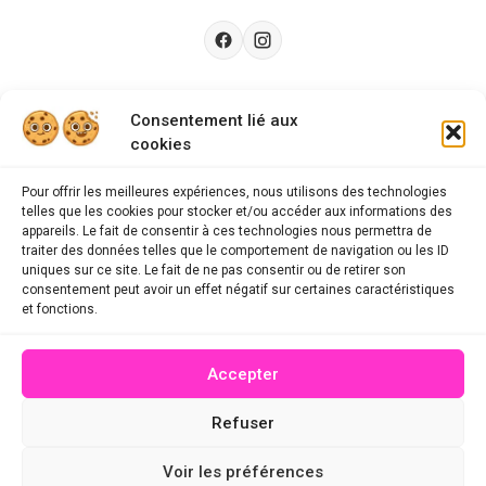
Besoin d’aide ?
Consentement lié aux
cookies
Guides d'achat
CGU
Pour offrir les meilleures expériences, nous utilisons des technologies
telles que les cookies pour stocker et/ou accéder aux informations des
FAQ
appareils. Le fait de consentir à ces technologies nous permettra de
traiter des données telles que le comportement de navigation ou les ID
Mentions légales
uniques sur ce site. Le fait de ne pas consentir ou de retirer son
consentement peut avoir un effet négatif sur certaines caractéristiques
Politique de confidentialité
et fonctions.
A propos des cookies
Accepter
Contact
Refuser
© 2026 mescodespromo.fr - Tous droits réservés
Voir les préférences