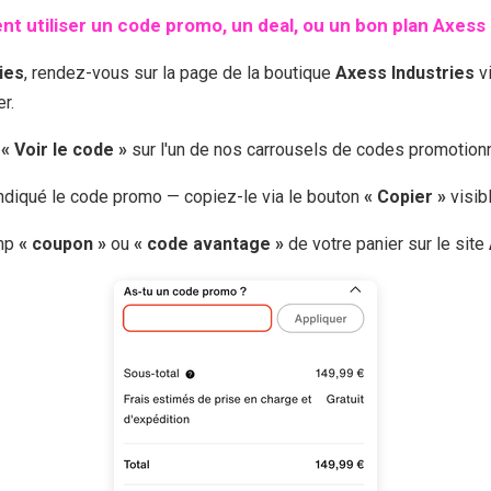
 utiliser un code promo, un deal, ou un bon plan
Axess 
ies
, rendez-vous sur la page de la boutique
Axess Industries
vi
r.
r
« Voir le code »
sur l'un de nos carrousels de codes promotio
 indiqué le code promo — copiez-le via le bouton
« Copier »
visib
amp
« coupon »
ou
« code avantage »
de votre panier sur le site