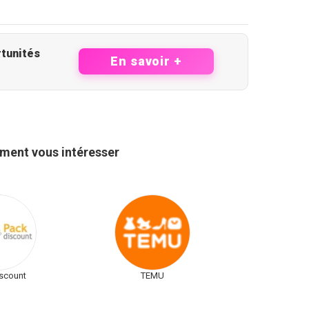
En savoir +
ement vous intéresser
scount
TEMU