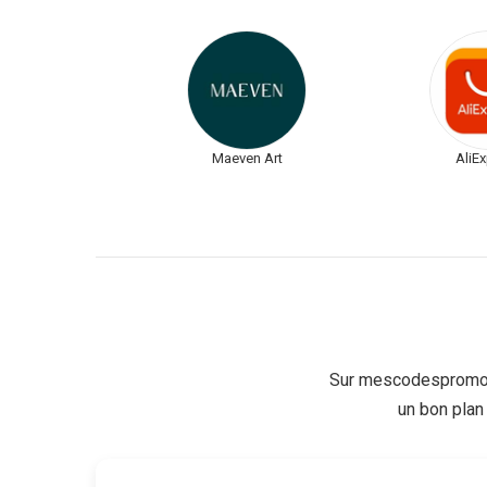
Maeven Art
AliE
Sur mescodespromo.
un bon plan