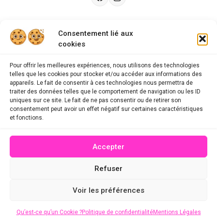
Besoin d’aide ?
Consentement lié aux
cookies
Guides d'achat
CGU
Pour offrir les meilleures expériences, nous utilisons des technologies
telles que les cookies pour stocker et/ou accéder aux informations des
FAQ
appareils. Le fait de consentir à ces technologies nous permettra de
traiter des données telles que le comportement de navigation ou les ID
Mentions légales
uniques sur ce site. Le fait de ne pas consentir ou de retirer son
consentement peut avoir un effet négatif sur certaines caractéristiques
Politique de confidentialité
et fonctions.
A propos des cookies
Accepter
Contact
Refuser
© 2026 mescodespromo.fr - Tous droits réservés
Voir les préférences
Site conçu par
Qu’est-ce qu’un Cookie ?
Politique de confidentialité
Mentions Légales